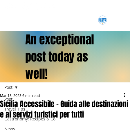
An exceptional
post today as
well!
Post
Mar 18, 2023
6 min read
Post
Sicilia Accessibile - Guida alle destinazioni
Travel Tips
e ai servizi turistici per tutti
Gastronomy: Recipes & Co.
News