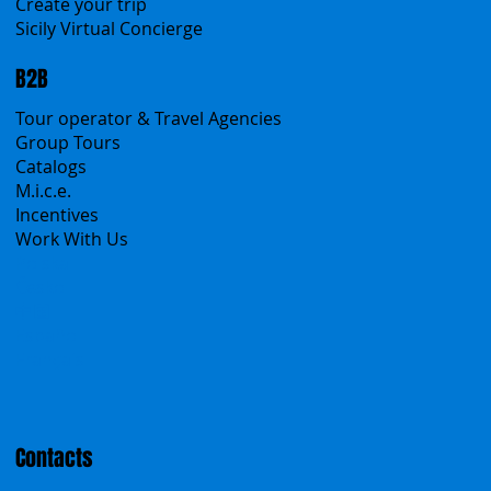
Create your trip
Sicily Virtual Concierge
B2B
Tour operator & Travel Agencies
Group Tours
Catalogs
M.i.c.e.
Incentives
Work With Us
Polska
Česko
中国
Español
Français
Contacts