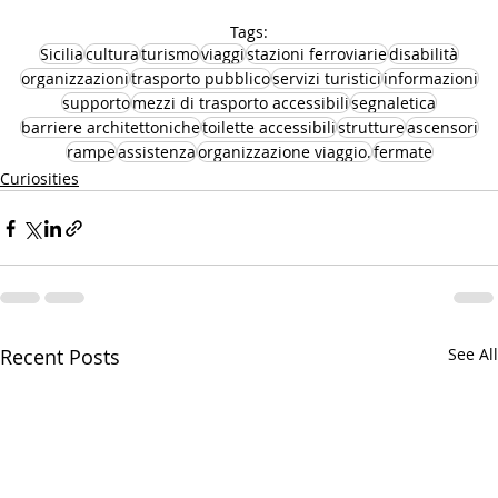
Tags:
Sicilia
cultura
turismo
viaggi
stazioni ferroviarie
disabilità
organizzazioni
trasporto pubblico
servizi turistici
informazioni
supporto
mezzi di trasporto accessibili
segnaletica
barriere architettoniche
toilette accessibili
strutture
ascensori
rampe
assistenza
organizzazione viaggio.
fermate
Curiosities
Recent Posts
See All