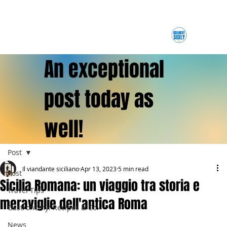
An exceptional
post today as
well!
Post
Il viandante siciliano
Apr 13, 2023
5 min read
Post
Sicilia Romana: un viaggio tra storia e
Travel Tips
meraviglie dell'antica Roma
Gastronomy: Recipes & Co.
News