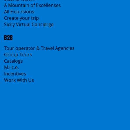
A Mountain of Excellenses
All Excursions
Create your trip
Sicily Virtual Concierge
B2B
Tour operator & Travel Agencies
Group Tours
Catalogs
M.i.c.e.
Incentives
Work With Us
Polska
Česko
中国
Español
Français